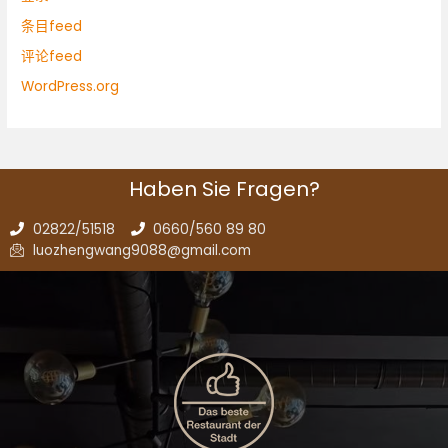
条目feed
评论feed
WordPress.org
Haben Sie Fragen?
02822/51518
0660/560 89 80
luozhengwang9088@gmail.com